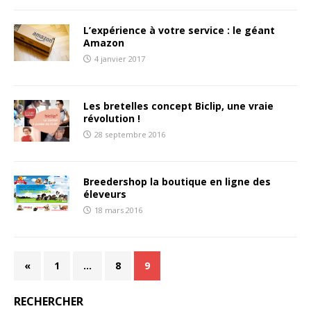
L’expérience à votre service : le géant
Amazon
4 janvier 2017
Les bretelles concept Biclip, une vraie
révolution !
28 septembre 2016
Breedershop la boutique en ligne des
éleveurs
18 mars 2016
«
1
…
8
9
RECHERCHER