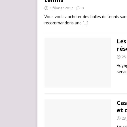
1 février 2017
0
Vous voulez acheter des balles de tennis san
recommandons une
[…]
Les
rés
25 
Voyag
servi
Cas
et 
23 
Le ca