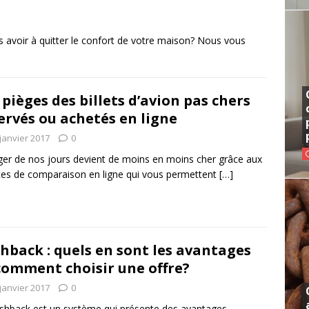
s avoir à quitter le confort de votre maison? Nous vous
 pièges des billets d’avion pas chers
ervés ou achetés en ligne
janvier 2017
0
er de nos jours devient de moins en moins cher grâce aux
ces de comparaison en ligne qui vous permettent
[…]
hback : quels en sont les avantages
comment choisir une offre?
janvier 2017
0
shback est un système qui présente des avantages