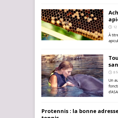
Ach
api
12 
À tit
apicu
Tou
san
8 f
Un au
fonct
d’AS
Protennis : la bonne adresse
tennis