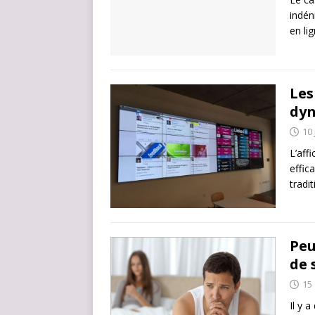
indén
en li
Les
dy
10 
L’aff
effic
tradi
Peu
de 
15
Il y 