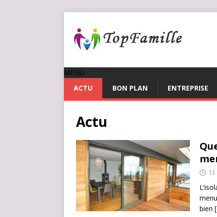
MENU
ACTU
BON PLAN
ENTREPRISE
Actu
Que
men
13 
L’iso
menui
bien