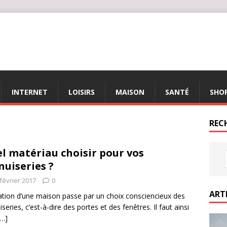
INTERNET
LOISIRS
MAISON
SANTÉ
SHO
REC
l matériau choisir pour vos
uiseries ?
février 2017
0
ART
lation d’une maison passe par un choix consciencieux des
series, c’est-à-dire des portes et des fenêtres. Il faut ainsi
[…]