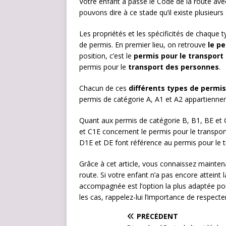
Votre enfant a passé le Code de la route av
pouvons dire à ce stade qu’il existe plusieurs
Les propriétés et les spécificités de chaque t
de permis. En premier lieu, on retrouve
le p
position, c’est le
permis pour le transpor
permis pour le
transport des personnes
.
Chacun de ces
différents types de permis
permis de catégorie A, A1 et A2 appartiennen
Quant aux permis de catégorie B, B1, BE et C1
et C1E concernent le permis pour le transpor
D1E et DE font référence au permis pour le 
Grâce à cet article, vous connaissez maintena
route. Si votre enfant n’a pas encore atteint 
accompagnée est l’option la plus adaptée po
les cas, rappelez-lui l’importance de respecte
PRÉCÉDENT