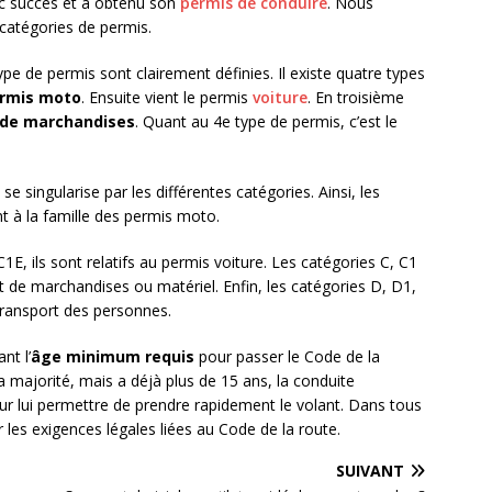
ec succès et a obtenu son
permis de conduire
. Nous
 catégories de permis.
ype de permis sont clairement définies. Il existe quatre types
ermis moto
. Ensuite vient le permis
voiture
. En troisième
t de marchandises
. Quant au 4e type de permis, c’est le
se singularise par les différentes catégories. Ainsi, les
t à la famille des permis moto.
E, ils sont relatifs au permis voiture. Les catégories C, C1
t de marchandises ou matériel. Enfin, les catégories D, D1,
transport des personnes.
nt l’
âge minimum requis
pour passer le Code de la
la majorité, mais a déjà plus de 15 ans, la conduite
ur lui permettre de prendre rapidement le volant. Dans tous
r les exigences légales liées au Code de la route.
SUIVANT