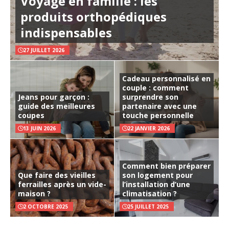
Voyage en famille : les
produits orthopédiques
indispensables
27 JUILLET 2026
Cadeau personnalisé en
couple : comment
Jeans pour garçon :
surprendre son
guide des meilleures
partenaire avec une
coupes
touche personnelle
13 JUIN 2026
22 JANVIER 2026
Comment bien préparer
Que faire des vieilles
son logement pour
ferrailles après un vide-
l’installation d’une
maison ?
climatisation ?
2 OCTOBRE 2025
25 JUILLET 2025