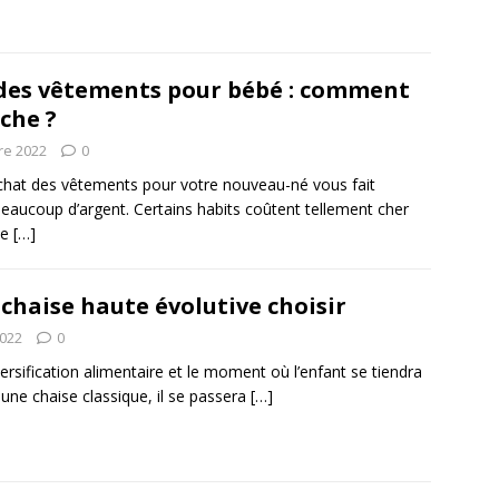
des vêtements pour bébé : comment
che ?
re 2022
0
’achat des vêtements pour votre nouveau-né vous fait
eaucoup d’argent. Certains habits coûtent tellement cher
ne
[…]
 chaise haute évolutive choisir
2022
0
versification alimentaire et le moment où l’enfant se tiendra
 une chaise classique, il se passera
[…]