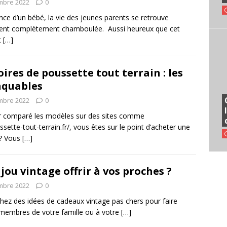
mbre 2022
0
nce d’un bébé, la vie des jeunes parents se retrouve
ent complètement chamboulée. Aussi heureux que cet
t
[…]
ires de poussette tout terrain : les
quables
mbre 2022
0
r comparé les modèles sur des sites comme
ssette-tout-terrain.fr/, vous êtes sur le point d’acheter une
 ? Vous
[…]
jou vintage offrir à vos proches ?
mbre 2022
0
hez des idées de cadeaux vintage pas chers pour faire
x membres de votre famille ou à votre
[…]