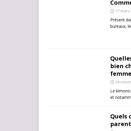
Commen
17 mars 
Présent dan
bureaux, le
Quelle
bien c
femme
26 nove
Le kimono 
et notamme
Quels 
parent