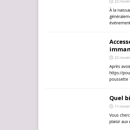
22 nove
À la naissa
généralem
événemen
Accesso
imman
22 nove
Après avoi
https://pou
poussette
Quel bi
11 nove
Vous cherc
plaisir au