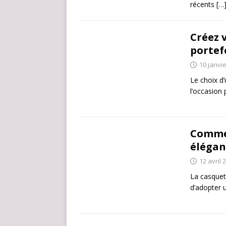
récents
[…
Créez 
portef
10 janvi
Le choix d’
l’occasion 
Commen
élégan
12 avril 
La casquet
d’adopter u