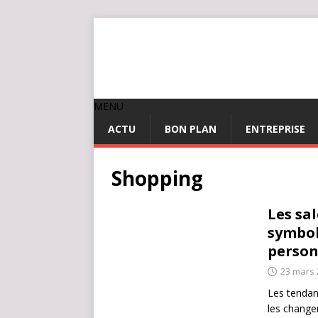
MENU
ACTU
BON PLAN
ENTREPRISE
Shopping
Les sa
symbol
person
23 mars 
Les tendan
les change