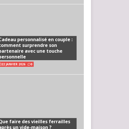
Cadeau personnalisé en couple :
comment surprendre son
partenaire avec une touche
personnelle
22 JANVIER 2026
0
Que faire des vieilles ferrailles
après un vide-maison ?