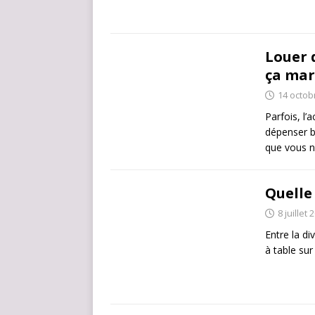
Louer 
ça mar
14 octob
Parfois, l
dépenser b
que vous 
Quelle
8 juillet 
Entre la di
à table sur