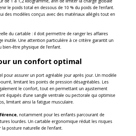
ur de 1 à 1,2 kilogramme, afin de limiter la charge globale
tenir le poids total en dessous de 10 % du poids de l’enfant.
ui des modèles conçus avec des matériaux allégés tout en
éelle du cartable : il doit permettre de ranger les affaires
 inutile. Une attention particulière à ce critère garantit un
 bien-être physique de l’enfant.
our un confort optimal
el pour assurer un port agréable jour après jour. Un modèle
urré, limitant les points de pression désagréables. Les
également le confort, tout en permettant un ajustement
ont équipés d’une sangle ventrale ou pectorale qui optimise
ps, limitant ainsi la fatigue musculaire.
fférence
, notamment pour les enfants parcourant de
tures lourdes. Un cartable ergonomique réduit les risques
la posture naturelle de l’enfant.